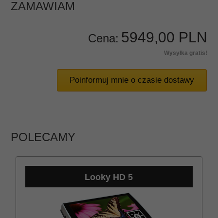
ZAMAWIAM
5949,
00
PLN
Cena:
Wysyłka gratis!
Poinformuj mnie o czasie dostawy
POLECAMY
Looky HD 5