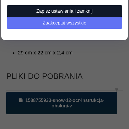
Czas ładowania: 2 godz.
Zapisz ustawienia i zamknij
Waga 960 g/2240 g podstawka
Zaakceptuj wszystkie
Wymiary
29 cm x 22 cm x 2,4 cm
PLIKI DO POBRANIA
1588755933-snow-12-ocr-instrukcja-
obslugi-v