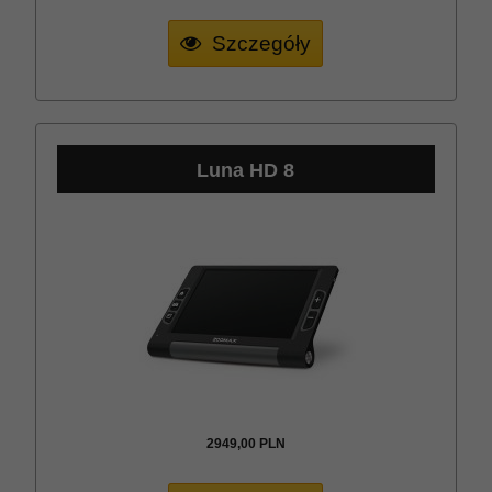
Szczegóły
Luna HD 8
2949,
00
PLN