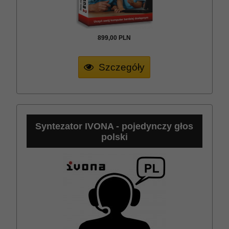
899,
00
PLN
Szczegóły
Syntezator IVONA - pojedynczy głos
polski