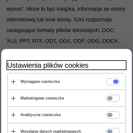
wynos”. Może to być książka, informacje ze strony
internetowej lub inne teksty. S2G rozpoznaje
następujące formaty plików tekstowych: DOC,
XLS, PPT, RTF, ODT, ODS, ODP, ODG, DOCX,
XLSX, PPTX, PAGES, NUMBERS, KEYNOTE,
FODP, FODS, FODT, PDF, EML i HTML.
Ustawienia plików cookies
Poszerz funkcjonalność programu
Wymagane ciasteczka
kupującdodatkowe głosy
IVONA
albo
VOCALIZER
.
Marketingowe ciasteczka
Parametry
Analityczne ciasteczka
Intuicyjny interfejs pozwala na dostosowanie
Wysyłanie danych marketingowych