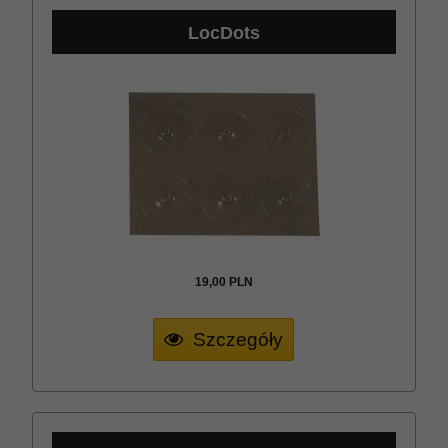
LocDots
19,
00
PLN
Szczegóły