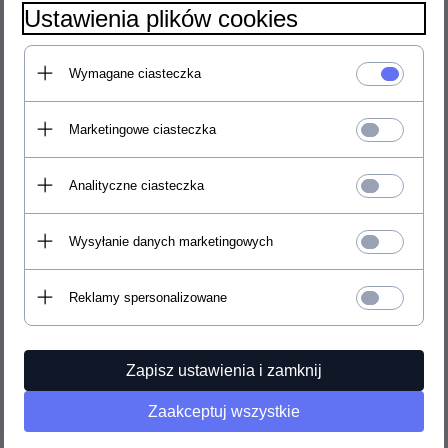
xDługość: 14 cm
Ustawienia plików cookies
Wysokość: 2,5 cm
Wymagane ciasteczka
Marketingowe ciasteczka
ZAMAWIAM
Analityczne ciasteczka
699,
00
PLN
Cena:
Wysyłanie danych marketingowych
Wysyłka gratis!
Reklamy spersonalizowane
Kolor:
Zapisz ustawienia i zamknij
Zaakceptuj wszystkie
POLECAMY