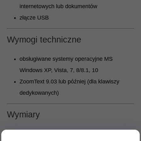
internetowych lub dokumentów
złącze USB
Wymogi techniczne
obsługiwane systemy operacyjne MS
Windows XP, Vista, 7, 8/8.1, 10
ZoomText 9.03 lub później (dla klawiszy
dedykowanych)
Wymiary
Szerokość: 44,5 cm