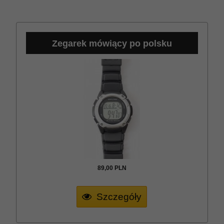
Zegarek mówiący po polsku
89,
00
PLN
Szczegóły