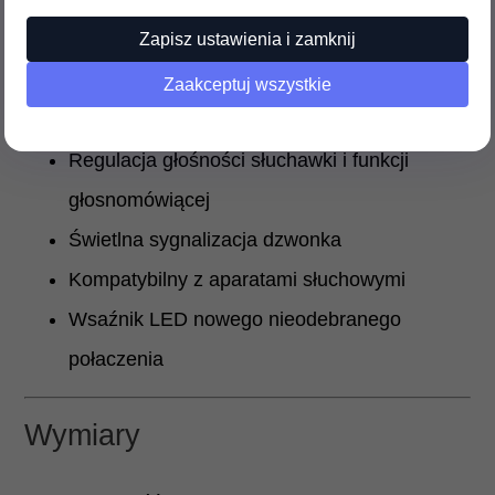
ms)
Pauza
Zapisz ustawienia i zamknij
Wybieranie tonowe/pilsowe
Zaakceptuj wszystkie
Przełącznik głośności dzwonka HI/LO/MID
Regulacja głośności słuchawki i funkcji
głosnomówiącej
Świetlna sygnalizacja dzwonka
Kompatybilny z aparatami słuchowymi
Wsaźnik LED nowego nieodebranego
połaczenia
Wymiary