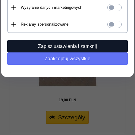
POLECAMY
Wysyłanie danych marketingowych
LocDots
Reklamy spersonalizowane
Zapisz ustawienia i zamknij
Zaakceptuj wszystkie
19,
00
PLN
Szczegóły