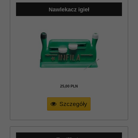
Nawlekacz igieł
25,
00
PLN
Szczegóły