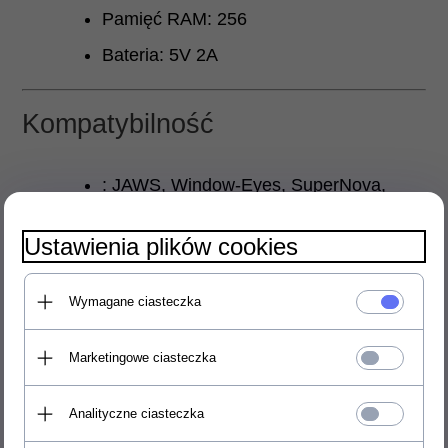
Pamięć RAM: 256
Bateria: 5V 2A
Kompatybilność
: JAWS, Window-Eyes, SuperNova,
System Access, NVDA, Voice-Over for
Ustawienia plików cookies
Mac and iOS, BrailleBack for Android,
Mobile Speak, TALKS
Wymagane ciasteczka
Wymiary
Marketingowe ciasteczka
Analityczne ciasteczka
310x119x18 mm