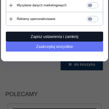
Waga: 825 g
Wysyłanie danych marketingowych
Reklamy spersonalizowane
ZAMAWIAM
Zapisz ustawienia i zamknij
15499,
00
PLN
Cena:
Zaakceptuj wszystkie
Wysyłka gratis!
do koszyka
POLECAMY