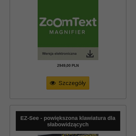
2949,
00
PLN
Szczegóły
EZ-See - powiększona klawiatura dla
słabowidzących