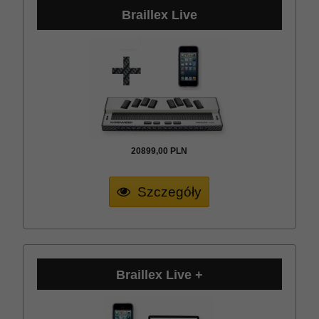
Braillex Live
20899,
00
PLN
Szczegóły
Braillex Live +