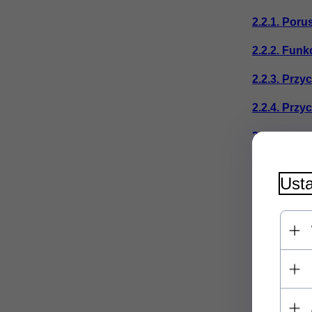
2.2.1. Poru
2.2.2. Funk
2.2.3. Przy
2.2.4. Przy
2.2.5. Przy
2.3. Lewy p
Usta
2.3.1. Krót
2.3.2. Dług
2.3.3. Kopiu
2.4. Prawy 
2.5. Boczny