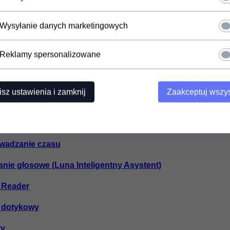
atura numeryczna
Wysyłanie danych marketingowych
cisk gwiazdka
Reklamy spersonalizowane
cisk krzyżyk
adzanie tekstu
isz ustawienia i zamknij
Zaakceptuj wszys
owadzanie tekstu za pomocą klawiatury
sowe wprowadzanie tekstu
owadzanie czasu
anie głosowe (Luna Inteligentny Asystent)
n Reader
n dotykowy
ty