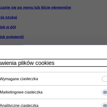
szanie się po menu lub liście elementów
cja szukaj
cisk w dół
cisk potwierdź
cisk Wstecz
rzycisk akcji
wienia plików cookies
kie naciśnięcie
ie naciśnięcie
Wymagane ciasteczka
j/wklej tekst
Marketingowe ciasteczka
przycisk akcji
 przycisk akcji
Analityczne ciasteczka