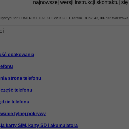
najnowszej wersji instrukcji skontaktuj si
Dystrybutor: LUMEN MICHAŁ KIJEWSKI •ul. Czerska 18 lok. 43, 00-732 Warszawa • 
ci
tość opakowania
elefonu
dnia strona telefonu
a część telefonu
ędzie telefonu
owanie tylnej pokrywy
acja karty SIM, karty SD i akumulatora