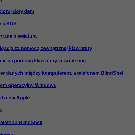
ploruj dotykiem
cisk SOS
trzna klawiatura
wigacja za pomocą zewnętrznej klawiatury
anie za pomocą klawiatury zewnętrznej
sfer danych między komputerem, a telefonem BlindShell
stem operacyjny Windows
ądzenia Apple
ux
telefonu BlindShell
 główny