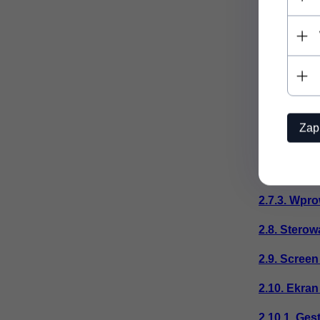
2.6. Klawi
2.6.1. Przy
2.6.2. Przy
2.7. Wprow
Zap
2.7.1. Wpr
2.7.2. Gło
2.7.3. Wpr
2.8. Sterow
2.9. Scree
2.10. Ekra
2.10.1. Ges