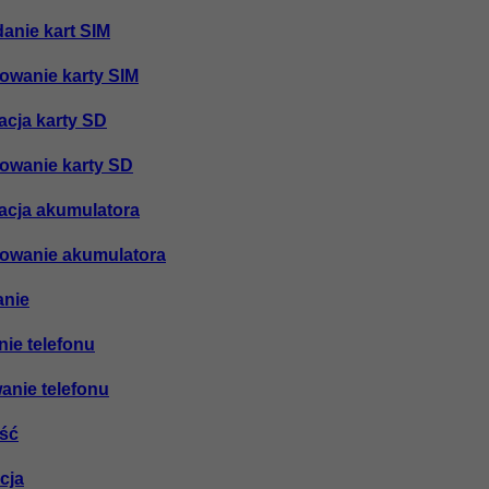
danie kart SIM
mowanie karty SIM
lacja karty SD
mowanie karty SD
alacja akumulatora
mowanie akumulatora
anie
nie telefonu
anie telefonu
ość
cja