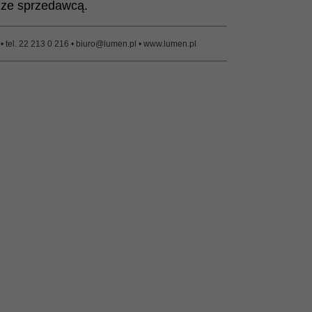
ę ze sprzedawcą.
tel. 22 213 0 216 • biuro@lumen.pl • www.lumen.pl