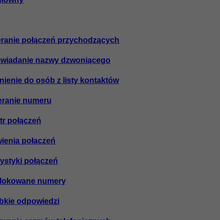
ieranie połączeń przychodzących
owiadanie nazwy dzwoniącego
nienie do osób z listy kontaktów
ieranie numeru
str połączeń
wienia połączeń
atystyki połączeń
ablokowane numery
ybkie odpowiedzi