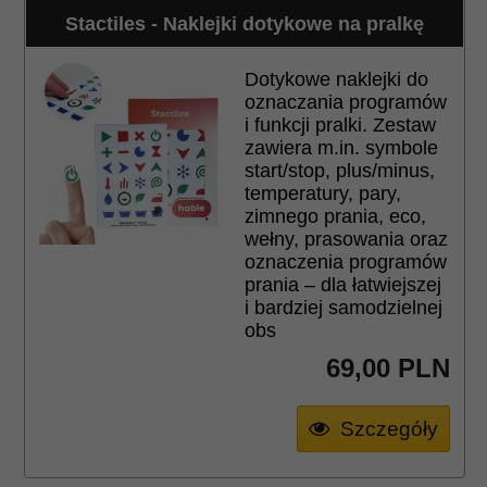
Stactiles - Naklejki dotykowe na pralkę
Dotykowe naklejki do
oznaczania programów
i funkcji pralki. Zestaw
zawiera m.in. symbole
start/stop, plus/minus,
temperatury, pary,
zimnego prania, eco,
wełny, prasowania oraz
oznaczenia programów
prania – dla łatwiejszej
i bardziej samodzielnej
obs
69,
00
PLN
Szczegóły